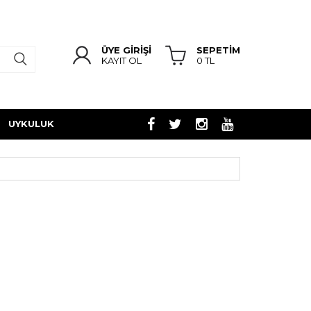
ÜYE GİRİŞİ
SEPETİM
KAYIT OL
0
TL
UYKULUK